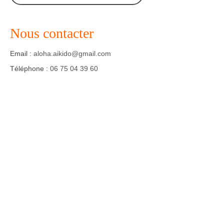
Agenda – Inscription
Nous contacter
Inscription en ligne
Email :
aloha.aikido@gmail.com
Communication
Téléphone :
06 75 04 39 60
Photos-Presse
Liens