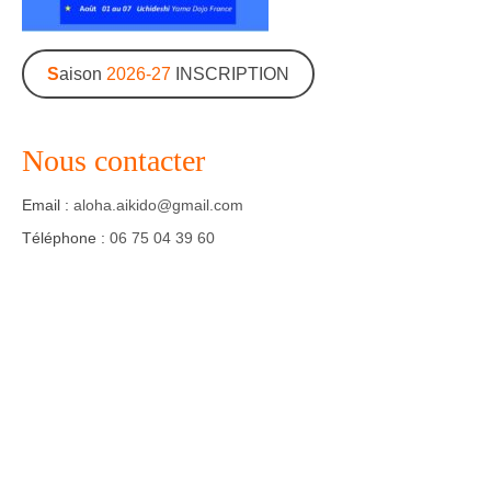
Agenda – Inscription
S
aison
2026-27
INSCRIPTION
Inscription en ligne
Communication
Nous contacter
Photos-Presse
Email :
aloha.aikido@gmail.com
Liens
Téléphone :
06 75 04 39 60