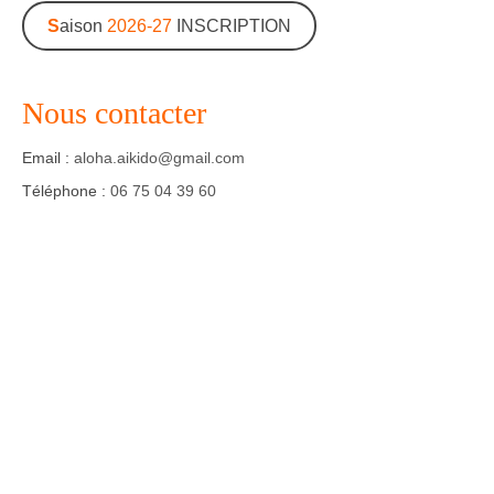
S
aison
2026-27
INSCRIPTION
Agenda – Inscription
Inscription en ligne
Nous contacter
Communication
Email :
aloha.aikido@gmail.com
Photos-Presse
Téléphone :
06 75 04 39 60
Liens