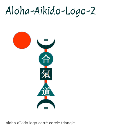
Aloha-Aikido-Logo-2
Dojo
Horaires – Adresse
Tarifs – Inscription
L’association
Aïkido
L’aïkido
Les Grades
Jo Suburi
Kata 31
Lexique
aloha aïkido logo carré cercle triangle
Stages