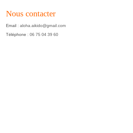
Agenda – Inscription
Nous contacter
Inscription en ligne
Email :
aloha.aikido@gmail.com
Téléphone :
06 75 04 39 60
Communication
Photos-Presse
Liens