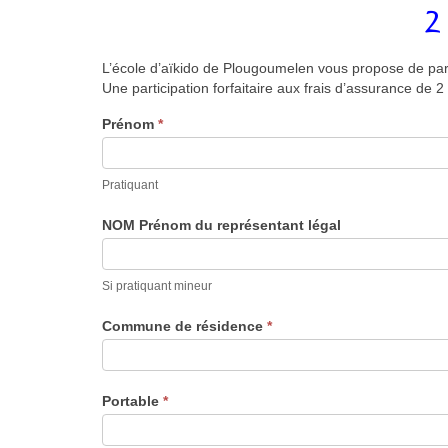
2 
L’école d’aïkido de Plougoumelen vous propose de parti
Une participation forfaitaire aux frais d’assurance de
Séances
Prénom
*
d'essai
Inscription
Pratiquant
NOM Prénom du représentant légal
Si pratiquant mineur
Commune de résidence
*
Portable
*