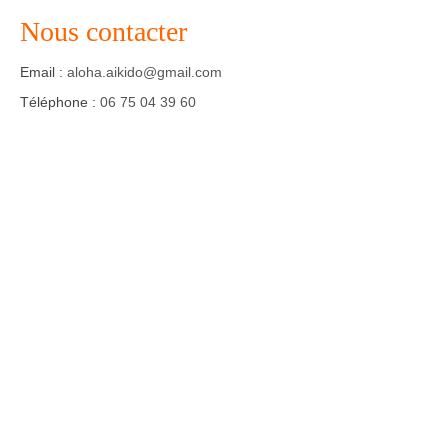
Nous contacter
Agenda – Inscription
Email :
aloha.aikido@gmail.com
Inscription en ligne
Téléphone :
06 75 04 39 60
Communication
Photos-Presse
Liens