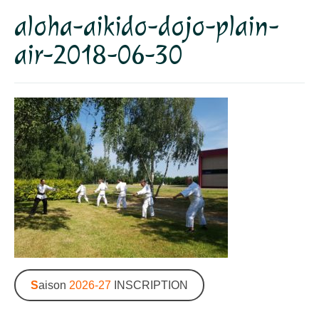
aloha-aikido-dojo-plain-
Dojo
air-2018-06-30
Horaires – Adresse
Tarifs – Inscription
L’association
Aïkido
L’aïkido
Les Grades
Jo Suburi
Kata 31
S
aison
2026-27
INSCRIPTION
Lexique
Stages