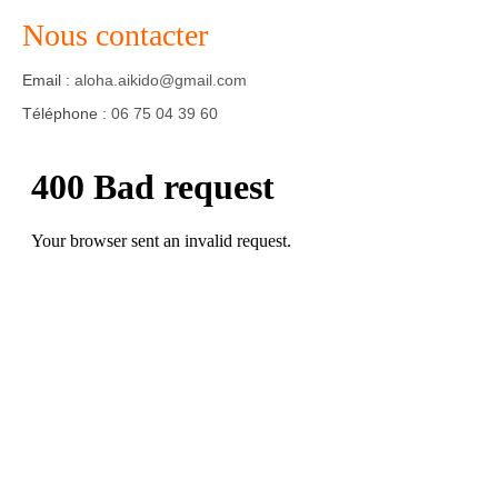
Nous contacter
Agenda – Inscription
Email :
aloha.aikido@gmail.com
Inscription en ligne
Téléphone :
06 75 04 39 60
Communication
Photos-Presse
Liens