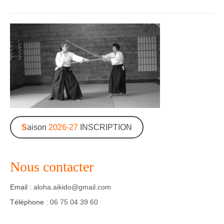
Dojo
Horaires – Adresse
Tarifs – Inscription
L’association
Aïkido
L’aïkido
S
aison
2026-27
INSCRIPTION
Les Grades
Jo Suburi
Nous contacter
Kata 31
Email :
aloha.aikido@gmail.com
Lexique
Téléphone :
06 75 04 39 60
Stages