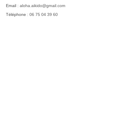
Email :
aloha.aikido@gmail.com
Agenda – Inscription
Téléphone :
06 75 04 39 60
Inscription en ligne
Communication
Photos-Presse
Liens