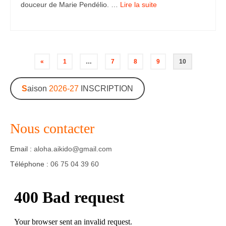
douceur de Marie Pendélio. …
Lire la suite­­
Navigation
«
1
…
7
8
9
10
des
S
aison
2026-27
INSCRIPTION
articles
Nous contacter
Email :
aloha.aikido@gmail.com
Téléphone :
06 75 04 39 60