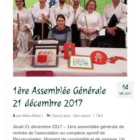
14
1ère Assemblée Générale
DÉC 2017
21 décembre 2017
par
Aloha-Aïkido
|
Classé dans :
Non classé
|
0
Jeudi 21 décembre 2017 – 1ère assemblée générale de
rentrée de l’association au complexe sportif de
Plougoumelen. Moment de convivialité et de partage. Un