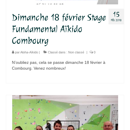
Agenda – Inscription
15
Dimanche 18 février Stage
FÉV 2018
Inscription en ligne
Fundamental Aïkido
Communication
Combourg
Photos-Presse
par
Aloha-Aïkido
|
Classé dans :
Non classé
|
0
Liens
N’oubliez pas, cela se passe dimanche 18 février à
Combourg. Venez nombreux!