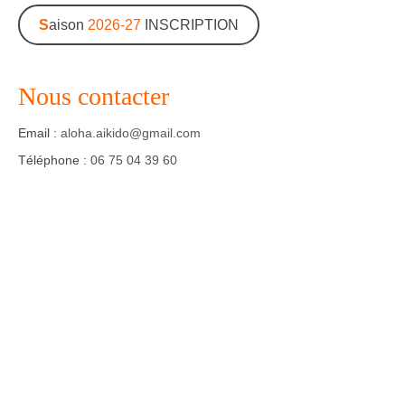
S
aison
2026-27
INSCRIPTION
Agenda – Inscription
Inscription en ligne
Nous contacter
Communication
Email :
aloha.aikido@gmail.com
Photos-Presse
Téléphone :
06 75 04 39 60
Liens