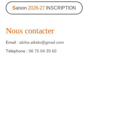
S
aison
2026-27
INSCRIPTION
Agenda – Inscription
Inscription en ligne
Nous contacter
Communication
Email :
aloha.aikido@gmail.com
Photos-Presse
Téléphone :
06 75 04 39 60
Liens