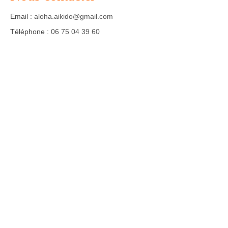
Email :
aloha.aikido@gmail.com
Agenda – Inscription
Téléphone :
06 75 04 39 60
Inscription en ligne
Communication
Photos-Presse
Liens