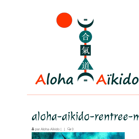
aloha-aikido-rentree-
par
Aloha-Aïkido
|
|
0