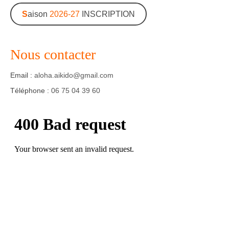
S
aison
2026-27
INSCRIPTION
Agenda – Inscription
Inscription en ligne
Nous contacter
Communication
Email :
aloha.aikido@gmail.com
Photos-Presse
Téléphone :
06 75 04 39 60
Liens