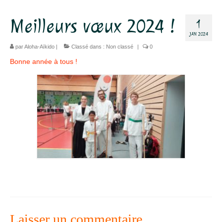
Dojo
Meilleurs vœux 2024 !
1
JAN 2024
Horaires – Adresse
par
Aloha-Aïkido
|
Classé dans :
Non classé
|
0
Tarifs – Inscription
Bonne année à tous !
L’association
Aïkido
L’aïkido
Les Grades
Jo Suburi
Kata 31
Lexique
Laisser un commentaire
Stages