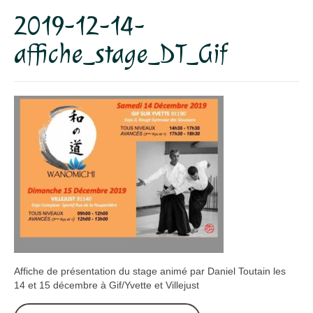
2019-12-14-
Dojo
affiche_stage_DT_Gif
Horaires – Adresse
Tarifs – Inscription
L’association
Aïkido
L’aïkido
Les Grades
Jo Suburi
Kata 31
Affiche de présentation du stage animé par Daniel Toutain les
Lexique
14 et 15 décembre à Gif/Yvette et Villejust
Stages