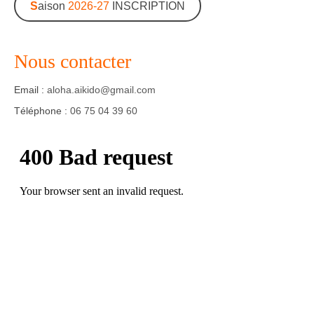
S
aison
2026-27
INSCRIPTION
Agenda – Inscription
Inscription en ligne
Nous contacter
Communication
Email :
aloha.aikido@gmail.com
Téléphone :
Photos-Presse
06 75 04 39 60
Liens