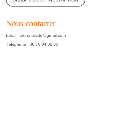
Agenda – Inscription
Nous contacter
Inscription en ligne
Communication
Email :
aloha.aikido@gmail.com
Téléphone :
06 75 04 39 60
Photos-Presse
Liens