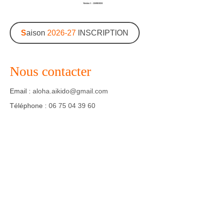
Agenda – Inscription
S
aison
2026-27
INSCRIPTION
Inscription en ligne
Communication
Nous contacter
Photos-Presse
Email :
aloha.aikido@gmail.com
Liens
Téléphone :
06 75 04 39 60