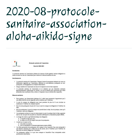
2020-08-protocole-
Dojo
sanitaire-association-
Horaires – Adresse
aloha-aikido-signe
Tarifs – Inscription
L’association
Aïkido
L’aïkido
Les Grades
Jo Suburi
Kata 31
Lexique
Stages