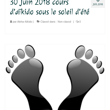
30 Juin 2018 cours
JUIL 2018
d’aïkido sous le soleil d’été
par
Aloha-Aïkido
|
Classé dans :
Non classé
|
0