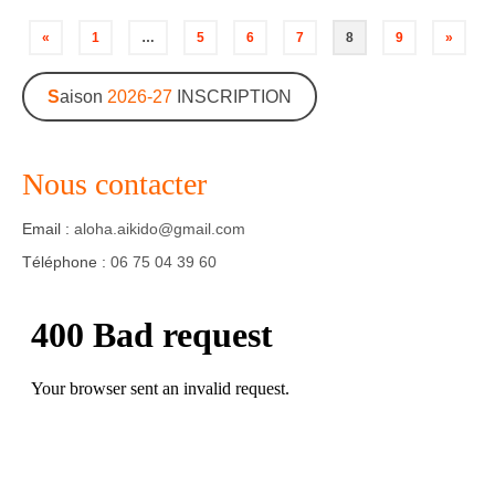
Navigation
«
1
…
5
6
7
8
9
»
des
S
aison
2026-27
INSCRIPTION
articles
Nous contacter
Email :
aloha.aikido@gmail.com
Téléphone :
06 75 04 39 60