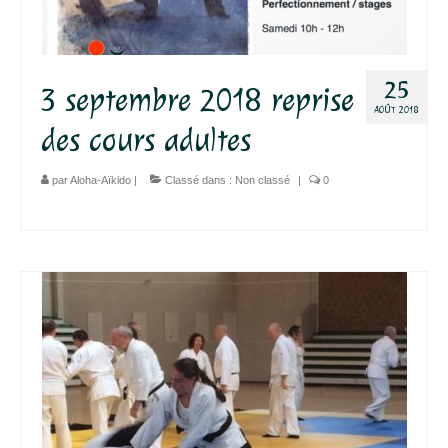
Agenda – Inscription
Inscription en ligne
25
3 septembre 2018 reprise
AOÛT 2018
Communication
des cours adultes
Photos-Presse
par
Aloha-Aïkido
|
Classé dans :
Non classé
|
0
Liens