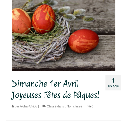
1
Dimanche 1er Avril
AVR 2018
Joyeuses Fêtes de Pâques!
par
Aloha-Aïkido
|
Classé dans :
Non classé
|
0