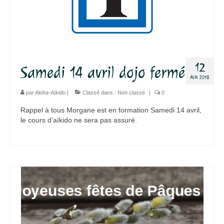
12
Samedi 14 avril dojo fermé
AVR 2018
par
Aloha-Aïkido
|
Classé dans :
Non classé
|
0
Rappel à tous Morgane est en formation Samedi 14 avril,
le cours d’aïkido ne sera pas assuré.