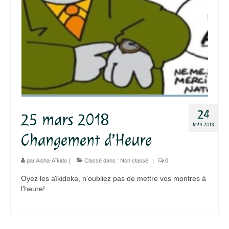
24
25 mars 2018
MAR 2018
Changement d’Heure
par
Aloha-Aïkido
|
Classé dans :
Non classé
|
0
Oyez les aïkidoka, n’oubliez pas de mettre vos montres à
l’heure!