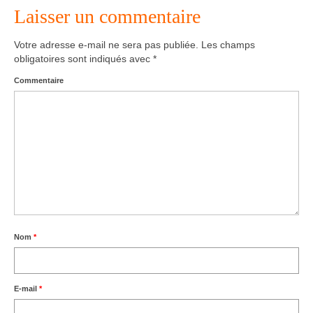
Laisser un commentaire
Agenda – Inscription
Votre adresse e-mail ne sera pas publiée.
Les champs
Inscription en ligne
obligatoires sont indiqués avec
*
Commentaire
Communication
Photos-Presse
Liens
Nom
*
E-mail
*