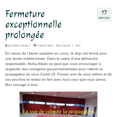
Dojo
Fermeture
17
MAR 2020
Horaires – Adresse
exceptionnelle
Tarifs – Inscription
prolongée
L’association
par
Aloha-Aïkido
|
Classé dans :
Non classé
|
0
Aïkido
En raison de l’alerte sanitaire en cours, le dojo est fermé pour
une durée indéterminée. Dans le cadre d’une démarche
L’aïkido
responsable, Aloha Aïkido ne peut que vous encourager à
respecter des consignes gouvernementales pour ralentir la
Les Grades
propagation du virus Covid-19. Prenez soin de vous même et de
vos proches et restez en lien avec tous ceux que vous aimez.
Jo Suburi
Bon courage à tous.
Kata 31
Lexique
Stages