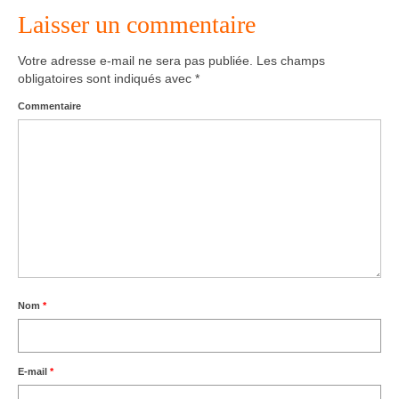
Laisser un commentaire
Agenda – Inscription
Votre adresse e-mail ne sera pas publiée.
Les champs
Inscription en ligne
obligatoires sont indiqués avec
*
Communication
Commentaire
Photos-Presse
Liens
Nom
*
E-mail
*