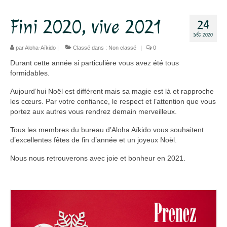
Dojo
Fini 2020, vive 2021
24
DÉC 2020
Horaires – Adresse
par
Aloha-Aïkido
|
Classé dans :
Non classé
|
0
Tarifs – Inscription
Durant cette année si particulière vous avez été tous
formidables.
L’association
Aujourd’hui Noël est différent mais sa magie est là et rapproche
Aïkido
les cœurs. Par votre confiance, le respect et l’attention que vous
portez aux autres vous rendrez demain merveilleux.
L’aïkido
Tous les membres du bureau d’Aloha Aïkido vous souhaitent
d’excellentes fêtes de fin d’année et un joyeux Noël.
Les Grades
Nous nous retrouverons avec joie et bonheur en 2021.
Jo Suburi
Kata 31
Lexique
Stages