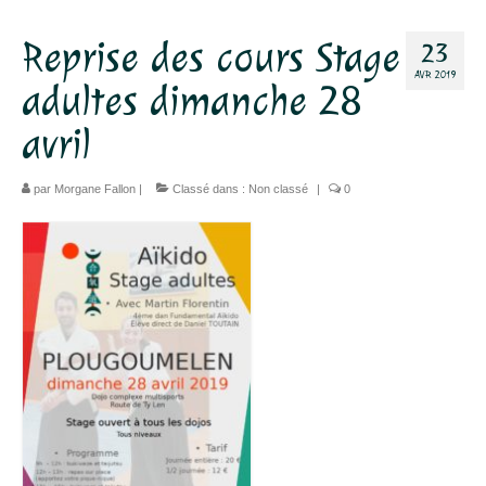
Dojo
Reprise des cours Stage
23
AVR 2019
Horaires – Adresse
adultes dimanche 28
Tarifs – Inscription
avril
L’association
par
Morgane Fallon
|
Classé dans :
Non classé
|
0
Aïkido
L’aïkido
Les Grades
Jo Suburi
Kata 31
Lexique
Stages