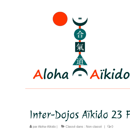
Inter-Dojos Aïkido 23 
par
Aloha-Aïkido
|
Classé dans :
Non classé
|
0