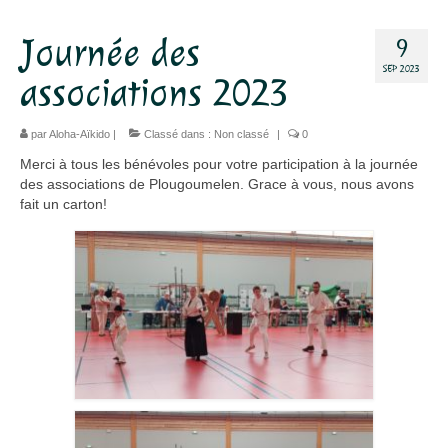
Dojo
Journée des
9
SEP 2023
Horaires – Adresse
associations 2023
Tarifs – Inscription
par
Aloha-Aïkido
|
Classé dans :
Non classé
|
0
L’association
Merci à tous les bénévoles pour votre participation à la journée
des associations de Plougoumelen. Grace à vous, nous avons
Aïkido
fait un carton!
L’aïkido
Les Grades
Jo Suburi
Kata 31
Lexique
Stages