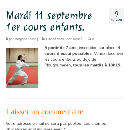
Dojo
Mardi 11 septembre
9
SEP 2018
Horaires – Adresse
1er cours enfants.
Tarifs – Inscription
par
Morgane Fallon
|
Classé dans :
Non classé
|
0
L’association
A partir de 7 ans
, inscription sur place,
4
cours d’essai possibles
. Venez découvrir
Aïkido
les cours enfants au dojo de
Plougoumelen,
tous les mardis à 18h15
.
L’aïkido
Les Grades
Jo Suburi
Kata 31
Laisser un commentaire
Lexique
Votre adresse e-mail ne sera pas publiée.
Les champs
Stages
obligatoires sont indiqués avec
*