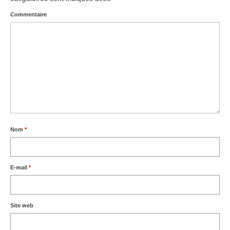
Commentaire
Agenda – Inscription
Inscription en ligne
Communication
Photos-Presse
Liens
Nom
*
E-mail
*
Site web