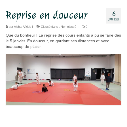
Dojo
Reprise en douceur
6
JAN 2021
Horaires – Adresse
par
Aloha-Aïkido
|
Classé dans :
Non classé
|
0
Tarifs – Inscription
Que du bonheur ! La reprise des cours enfants a pu se faire dès
le 5 janvier. En douceur, en gardant ses distances et avec
L’association
beaucoup de plaisir.
Aïkido
L’aïkido
Les Grades
Jo Suburi
Kata 31
Lexique
Stages