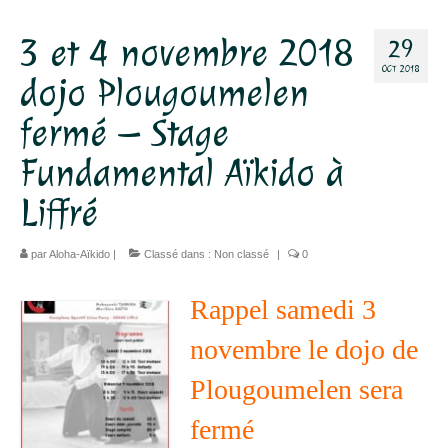
Dojo
3 et 4 novembre 2018
29
OCT 2018
Horaires – Adresse
dojo Plougoumelen
Tarifs – Inscription
fermé – Stage
L’association
Fundamental Aïkido à
Aïkido
Liffré
L’aïkido
par
Aloha-Aïkido
|
Classé dans :
Non classé
|
0
Les Grades
Rappel samedi 3
Jo Suburi
novembre le dojo de
Kata 31
Plougoumelen sera
Lexique
fermé
Stages