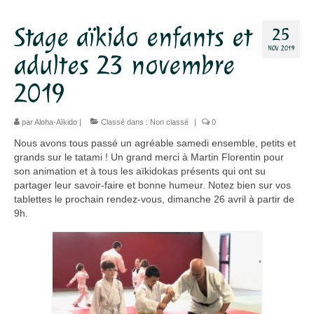
Dojo
Stage aïkido enfants et
25
NOV 2019
Horaires – Adresse
adultes 23 novembre
Tarifs – Inscription
2019
L’association
par
Aloha-Aïkido
|
Classé dans :
Non classé
|
0
Aïkido
Nous avons tous passé un agréable samedi ensemble, petits et
grands sur le tatami ! Un grand merci à Martin Florentin pour
L’aïkido
son animation et à tous les aïkidokas présents qui ont su
partager leur savoir-faire et bonne humeur. Notez bien sur vos
Les Grades
tablettes le prochain rendez-vous, dimanche 26 avril à partir de
9h.
Jo Suburi
Kata 31
Lexique
Stages