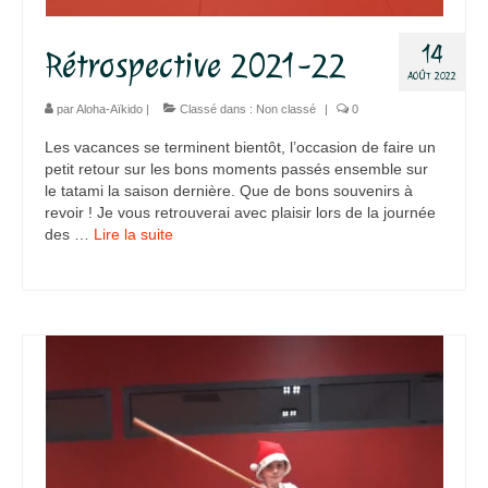
Agenda – Inscription
14
Rétrospective 2021-22
AOÛT 2022
Inscription en ligne
par
Aloha-Aïkido
|
Classé dans :
Non classé
|
0
Communication
Les vacances se terminent bientôt, l’occasion de faire un
petit retour sur les bons moments passés ensemble sur
Photos-Presse
le tatami la saison dernière. Que de bons souvenirs à
revoir ! Je vous retrouverai avec plaisir lors de la journée
Liens
des …
Lire la suite­­