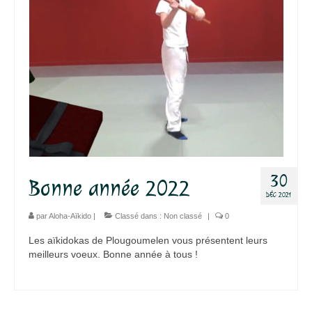
30
Bonne année 2022
DÉC 2021
par
Aloha-Aïkido
|
Classé dans :
Non classé
|
0
Les aïkidokas de Plougoumelen vous présentent leurs
meilleurs voeux. Bonne année à tous !