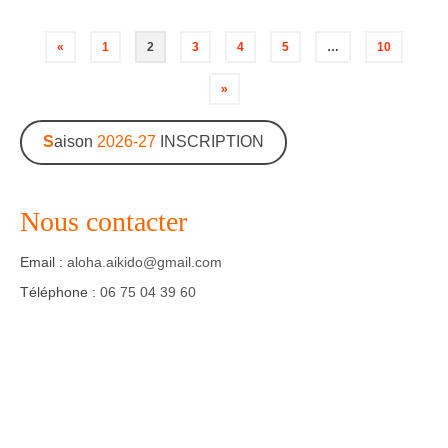
Navigation
«
1
2
3
4
5
…
10
des
»
articles
S
aison
2026-27
INSCRIPTION
Nous contacter
Email :
aloha.aikido@gmail.com
Téléphone :
06 75 04 39 60