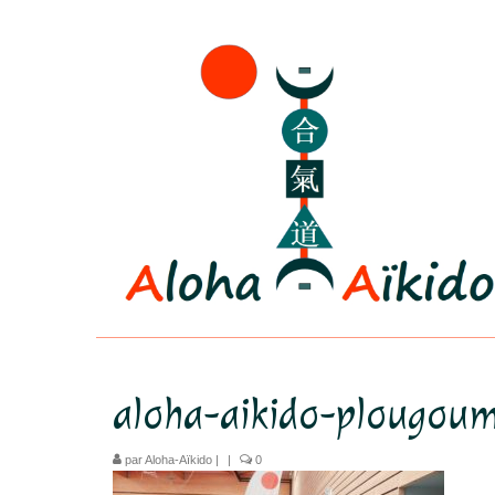
aloha-aikido-plougou
par
Aloha-Aïkido
|
|
0