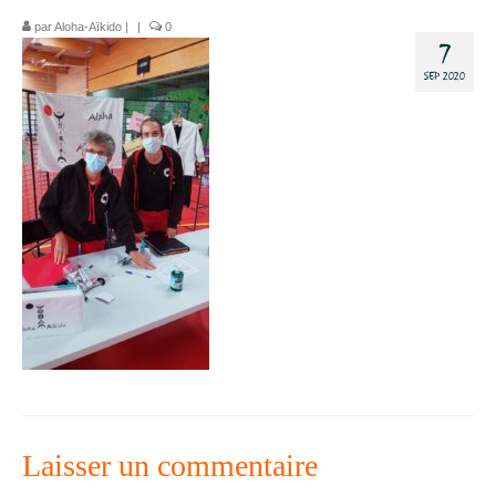
par
Aloha-Aïkido
|
|
0
Dojo
7
SEP 2020
Horaires – Adresse
Tarifs – Inscription
L’association
Aïkido
L’aïkido
Les Grades
Jo Suburi
Kata 31
Lexique
Laisser un commentaire
Stages