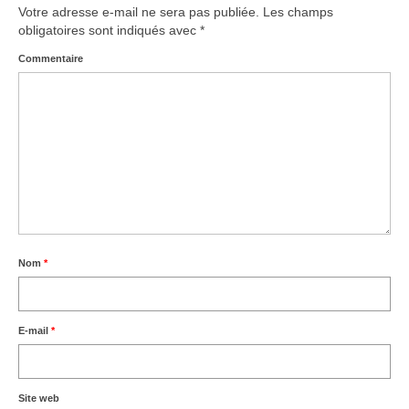
Votre adresse e-mail ne sera pas publiée.
Les champs
obligatoires sont indiqués avec
*
Agenda – Inscription
Commentaire
Inscription en ligne
Communication
Photos-Presse
Liens
Nom
*
E-mail
*
Site web