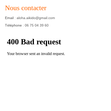
Nous contacter
Agenda – Inscription
Email :
aloha.aikido@gmail.com
Inscription en ligne
Téléphone :
06 75 04 39 60
Communication
Photos-Presse
Liens