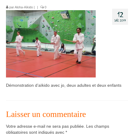
par
Aloha-Aïkido
|
|
0
Dojo
12
DÉC 2019
Horaires – Adresse
Tarifs – Inscription
L’association
Aïkido
L’aïkido
Les Grades
Démonstration d’aïkido avec jo, deux adultes et deux enfants
Jo Suburi
Kata 31
Laisser un commentaire
Lexique
Votre adresse e-mail ne sera pas publiée.
Les champs
obligatoires sont indiqués avec
Stages
*