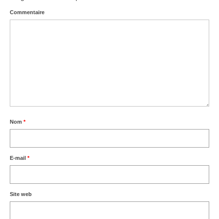
Commentaire
Agenda – Inscription
Inscription en ligne
Communication
Photos-Presse
Liens
Nom
*
E-mail
*
Site web